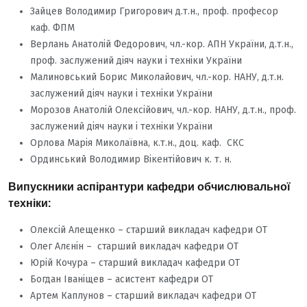
Зайцев Володимир Григорович д.т.н., проф. професор
каф. ФПМ
Верлань Анатолій Федорович, чл.-кор. АПН України, д.т.н.,
проф. заслужений діяч науки і техніки України
Малиновський Борис Миколайович, чл.-кор. НАНУ, д.т.н.
заслужений діяч науки і техніки України
Морозов Анатолій Олексійович, чл.-кор. НАНУ, д.т.н., проф.
заслужений діяч науки і техніки України
Орлова Марія Миколаївна, к.т.н., доц. каф. СКС
Ординський Володимир Вікентійович к. т. н.
Випускники аспірантури кафедри обчислювальної
техніки:
Олексій Алещенко – старший викладач кафедри ОТ
Олег Алєнін – старший викладач кафедри ОТ
Юрій Кочура – старший викладач кафедри ОТ
Богдан Іваніщев – асистент кафедри ОТ
Артем Каплунов – старший викладач кафедри ОТ