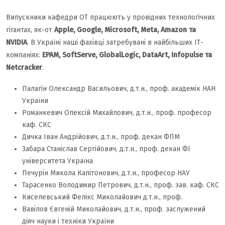
Випускники кафедри ОТ працюють у провідних технологічних
гігантах, як-от
Apple, Google, Microsoft, Meta, Amazon та
NVIDIA
. В Україні наші фахівці затребувані в найбільших ІТ-
компаніях:
EPAM, SoftServe, GlobalLogic, DataArt, Infopulse та
Netcracker
.
Палагін Олександр Васильович, д.т.н., проф. академік НАН
України
Романкевич Олексій Михайлович, д.т.н., проф. професор
каф. СКС
Дичка Іван Андрійович, д.т.н., проф. декан ФПМ
Забара Станіслав Сергійович, д.т.н., проф. декан ФІ
університета Україна
Печурін Микола Капітонович, д.т.н., професор НАУ
Тарасенко Володимир Петрович, д.т.н., проф. зав. каф. СКС
Киселевський Фелікс Миколайович д.т.н., проф.
Вавілов Євгеній Миколайович, д.т.н., проф. заслужений
діяч науки і техніки України