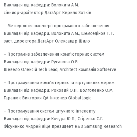
Викладач від кафедри: Волокита А.М.
сіньйор-архітектор ДатаАрт Кирило Зоткін
– Методологія інженерії програмного забезпечення
Викладач від кафедри: Волокита А.М., Шемседінов Т. Г.
заст. директора ДатаАрт Олександр Шило
– Програмне забезпечення комп’ютерних систем
Викладач від кафедри: Русанова О.В.
Шевело Олексій Tech Lead, Architect компанія Softserve
– Програмування комп’ютерних та віртуальних мереж
Викладач від кафедри: Роковий О.П., Долголенко О.М.
Таранюк Виктория QА Інженер GlobalLogic
– Програмування систем штучного інтелекту
Викладач від кафедри: Кочура Ю.П., Стіренко С.Г.
Фісуненко Андрей віце президент R&D Samsung Research