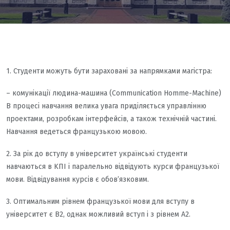
1. Студенти можуть бути зараховані за напрямками магістра:
– комунікації людина-машина (Communication Homme-Machine)
В процесі навчання велика увага приділяється управлінню
проектами, розробкам інтерфейсів, а також технічній частині.
Навчання ведеться французькою мовою.
2. За рік до вступу в університет українські студенти
навчаються в KПI і паралельно відвідують курси французької
мови. Відвідування курсів є обов’язковим.
3. Оптимальним рівнем французької мови для вступу в
університет є В2, однак можливий вступ і з рівнем А2.