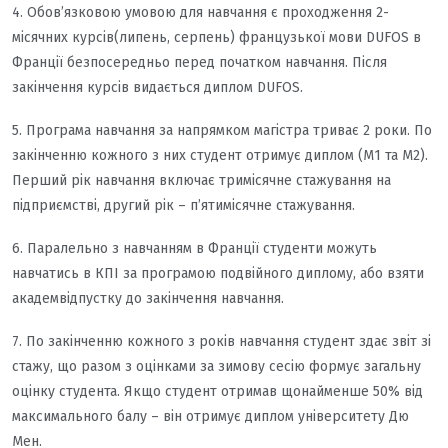
4. Обов’язковою умовою для навчання є проходження 2-
місячних курсів(липень, серпень) французької мови DUFOS в
Франції безпосередньо перед початком навчання. Після
закінчення курсів видається диплом DUFOS.
5. Програма навчання за напрямком магістра триває 2 роки. По
закінченню кожного з них студент отримує диплом (М1 та М2).
Перший рік навчання включає тримісячне стажування на
підприємстві, другий рік – п’ятимісячне стажування.
6. Паралельно з навчанням в Франції студенти можуть
навчатись в КПІ за програмою подвійного диплому, або взяти
академвідпустку до закінчення навчання.
7. По закінченню кожного з років навчання студент здає звіт зі
стажу, що разом з оцінками за зимову сесію формує загальну
оцінку студента. Якщо студент отримав щонайменше 50% від
максимального балу – він отримує диплом університету Дю
Мен.