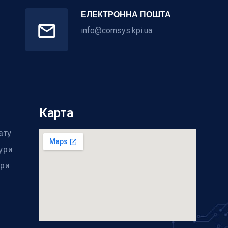
ЕЛЕКТРОННА ПОШТА
info@comsys.kpi.ua
Карта
ату
тури
ури