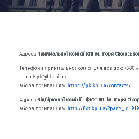
Адреса
Приймальної комісії КПI iм. Iгоря Сiкорсько
Телефони приймальної комісії для довiдок: +380 44
E-mail: pk@lll.kpi.ua
або за посиланням:
https://pk.kpi.ua/contacts/
Адреса
Відбіркової комісії ФІОТ КПI iм. Iгоря Сiко
або за посиланням:
http://fiot.kpi.ua/?page_id=919