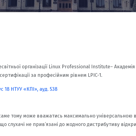
вітньої організації Linux Professional Institute– Академ
 сертифікації за професійним рівнем LPIC-1.
 18 НТУУ «КПІ», ауд. 538
 саме тому може вважатись максимально універсальною в 
 що слухачі не прив’язані до жодного дистрибутиву відкр