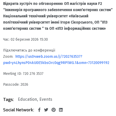
Відкрита зустріч по обговоренню ОП магістрів науки F2
“Інженерія програмного забезпечення комп’ютерних систем”
Національний технічний університет «Київський
політехнічний університет імені Ігоря Сікорського, ОП “ІПЗ
комп’ютерних систем ” та ОП «ІПЗ інформаційних систем»
Час: 02 березня 2026 15:30
Підключитись до конференції
Zoom:
https://us04web.zoom.us/j/7202763537?
pwd=y4LhynsP04kU0E5kbsOrc0qg9RPlWG.1&omn=73120099192
Meeting ID: 720 276 3537
Passcode: 2026
Tags:
Education
Events
Social Network: